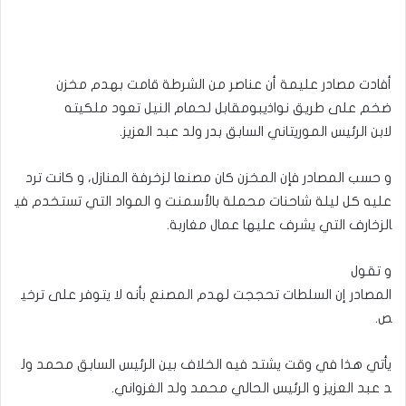
أفادت
مصادر
عليمة
أن
عناصر
من
الشرطة
قامت
بهدم مخزن
ضخم
على
طريق
نواذيبو
مقابل
لحمام
النيل
تعود
ملكيته
لابن
الرئيس
الموريتاني
السابق
بدر
ولد
عبد
العزيز
.
و
حسب
المصادر
فإن
المخزن
كان
مصنعا
لزخرفة
المنازل،
و
كانت
ترد
عليه
كل
ليلة
شاحنات
محملة
بالأسمنت
و
المواد
التي
تستخدم
في
الزخارف
التي
يشرف
عليها
عمال
مغاربة
.
و
تقول
المصاد
ر
إن
السلطات
تحججت
لهدم
المصنع
بأنه
لا
يتوفر
على
ترخي
ص
.
يأتي
هذا
في
وقت
يشتد
فيه
الخلاف
بين
الرئيس
السابق
محمد
ول
د
عبد
العزيز
و
الرئيس
الحالي
محمد
ولد
الغزواني
.