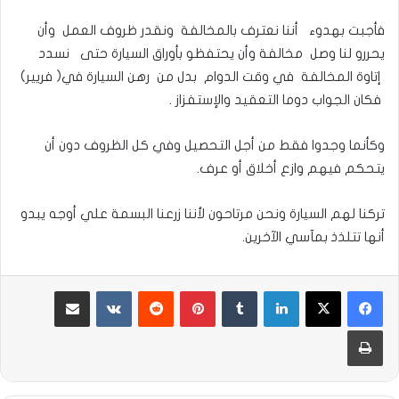
فأجبت بهدوء أننا نعترف بالمخالفة ونقدر ظروف العمل وأن
يحررو لنا وصل مخالفة وأن يحتفظو بأوراق السيارة حتى نسدد
إتاوة المخالفة في وقت الدوام بدل من رهن السيارة في( فريير)
فكان الجواب دوما التعقيد والإستفزاز .
وكأنما وجدوا فقط من أجل التحصيل وفي كل الظروف دون أن
يتحكم فيهم وازع أخلاق أو عرف.
تركنا لهم السيارة ونحن مرتاحون لأننا زرعنا البسمة علي أوجه يبدو
أنها تتلذذ بمآسي الآخرين.
لينكدإن
بينتيريست
مشاركة عبر البريد
طباعة