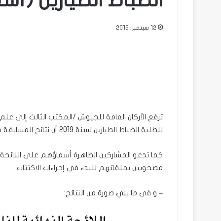
الضباط الطيارين (أسم
12 سبتمبر، 2019
ترفع الأركان العامة للجيوش /المكتب الثالث إلى علم 
للطلبة الضباط الطيارين لسنة 2019 أن نتائج المسابقة جاءت على النحو المبين في الجدول أدناه.
كما تدعو المشاركين الظاهرة أسماؤهم على اللائحة إلى
مصحوبين بملفاتهم للبدء في إجراءات الاكتتاب.
– و في ما يلي صورة من النتائج: