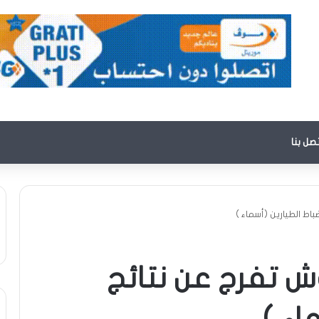
تصل بنا
باط الطيارين (أسماء )
وش تفرج عن نتائج