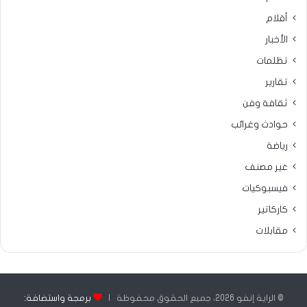
أقلام
الأخبار
تظلمات
تقارير
ثقافة وفن
حوادث وغرائب
رياضة
غير مصنف
فيسبوكيات
كاركاتير
مقابلات
© الراية إنفو 2026، جميع الحقوق محفوظة |
برمجة واستضافة: