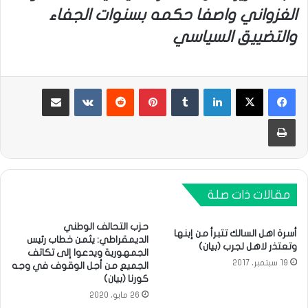
الغزواني واصفا حكمه بسنوات الجفاء
والتضييق السياسي
لينكدإن
بينتيريست
مشاركة عبر البريد
طباعة
مقالات ذات صلة
حزب التحالف الوطني
أسرة اهل السالك تتبرأ من إبنها
الديمقراطي: يثمن خطاب رئيس
وتعتذر لاهل لجرب (بيان)
الجمهورية ويدعوا إلى تكاتف
19 سبتمبر، 2017
الجميع من أجل الوقوف في وجه
كورنا (بيان)
26 مايو، 2020