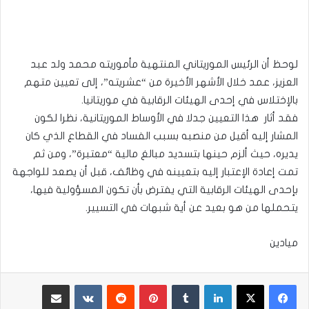
لوحظ أن الرئيس الموريتاني المنتهية مأموريته محمد ولد عبد
العزيز، عمد خلال الأشهر الأخيرة من “عشريته”، إلى تعيين متهم
بالإختلاس في إحدى الهيئات الرقابية في موريتانيا.
فقد أثار هذا التعيين جدلا في الأوساط الموريتانية، نظرا لكون
المشار إليه أقيل من منصبه بسبب الفساد في القطاع الذي كان
يديره، حيث ألزم حينها بتسديد مبالغ مالية “معتبرة”، ومن ثم
تمت إعادة الإعتبار إليه بتعيينه في وظائف، قبل أن يصعد للواجهة
بإحدى الهيئات الرقابية التي يفترض بأن تكون المسؤولية فيها،
يتحملها من هو بعيد عن أية شبهات في التسيير.
ميادين
لينكدإن
بينتيريست
مشاركة عبر البريد